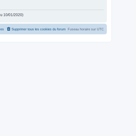
 du 10/01/2020)
es
Supprimer tous les cookies du forum
Fuseau horaire sur
UTC