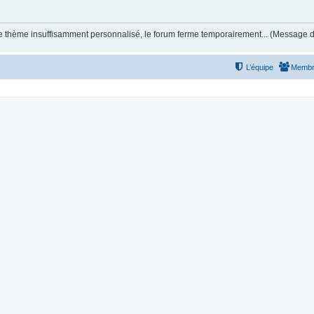
et le thème insuffisamment personnalisé, le forum ferme temporairement... (Message
L’équipe
Membr