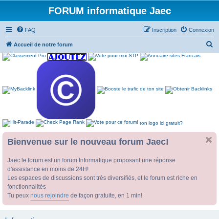
FORUM informatique Jaec
FAQ
Inscription
Connexion
R
Accueil de notre forum
e
c
h
e
r
c
ton logo ici gratuit?
h
e
Bienvenue sur le nouveau forum Jaec!
r
Jaec le forum est un forum Informatique proposant une réponse
d'assistance en moins de 24H!
Les espaces de discussions sont très diversifiés, et le forum est riche en
fonctionnalités
Tu peux
nous rejoindre
de façon gratuite, en 1 min!