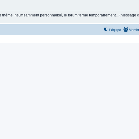
et le thème insuffisamment personnalisé, le forum ferme temporairement... (Message
L’équipe
Membr