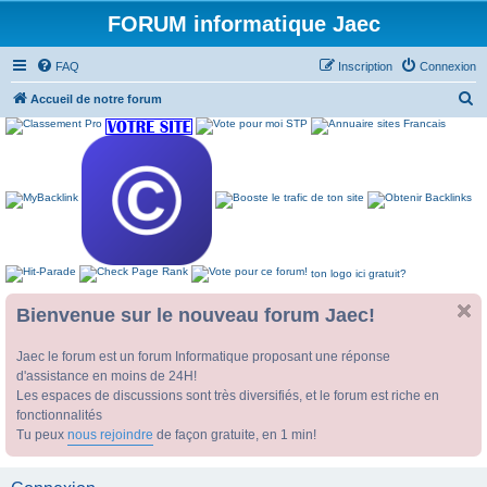
FORUM informatique Jaec
FAQ
Inscription
Connexion
R
Accueil de notre forum
e
c
h
e
r
c
ton logo ici gratuit?
h
e
Bienvenue sur le nouveau forum Jaec!
r
Jaec le forum est un forum Informatique proposant une réponse
d'assistance en moins de 24H!
Les espaces de discussions sont très diversifiés, et le forum est riche en
fonctionnalités
Tu peux
nous rejoindre
de façon gratuite, en 1 min!