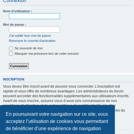
Connexion
Nom d’utilisateur :
Mot de passe :
J’ai oublié mon mot de passe
Renvoyer le courriel d’activation
Se souvenir de moi
Masquer ma présence lors de cette session
INSCRIPTION
Vous devez être inscrit avant de pouvoir vous connecter. L’inscription est
rapide et vous offre de nombreux avantages. Les administrateurs du forum
peuvent accorder des fonctionnalités supplémentaires aux utilisateurs inscrits.
Avant de vous inscrire, assurez-vous d’avoir pris connaissance de nos
conditions d’utilisation et de notre politique de confidentialité. Veuillez
également prendre le temps de consulter attentivement toutes les règles du
En poursuivant votre navigation sur ce site, vous
forum lors de votre navigation.
acceptez l’utilisation de cookies vous permettant
Conditions d’utilisation
|
Politique de confidentialité
de bénéficier d’une expérience de navigation