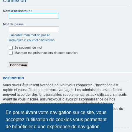
Connexion
Nom d’utilisateur :
Mot de passe :
J’ai oublié mon mot de passe
Renvoyer le courriel d’activation
Se souvenir de moi
Masquer ma présence lors de cette session
INSCRIPTION
Vous devez être inscrit avant de pouvoir vous connecter. L’inscription est
rapide et vous offre de nombreux avantages. Les administrateurs du forum
peuvent accorder des fonctionnalités supplémentaires aux utilisateurs inscrits.
Avant de vous inscrire, assurez-vous d’avoir pris connaissance de nos
conditions d’utilisation et de notre politique de confidentialité. Veuillez
également prendre le temps de consulter attentivement toutes les règles du
En poursuivant votre navigation sur ce site, vous
forum lors de votre navigation.
acceptez l’utilisation de cookies vous permettant
Conditions d’utilisation
|
Politique de confidentialité
de bénéficier d’une expérience de navigation