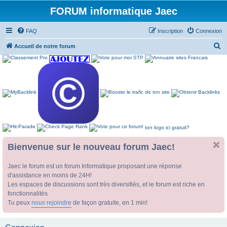
FORUM informatique Jaec
FAQ
Inscription
Connexion
R
Accueil de notre forum
e
c
h
e
r
c
ton logo ici gratuit?
h
e
Bienvenue sur le nouveau forum Jaec!
r
Jaec le forum est un forum Informatique proposant une réponse
d'assistance en moins de 24H!
Les espaces de discussions sont très diversifiés, et le forum est riche en
fonctionnalités
Tu peux
nous rejoindre
de façon gratuite, en 1 min!