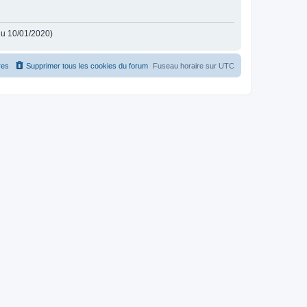
 du 10/01/2020)
es
Supprimer tous les cookies du forum
Fuseau horaire sur
UTC