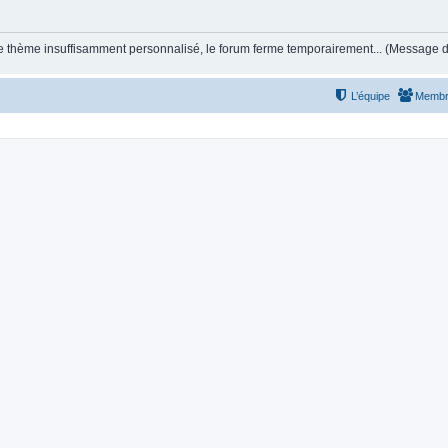
et le thème insuffisamment personnalisé, le forum ferme temporairement... (Message
L’équipe
Membr