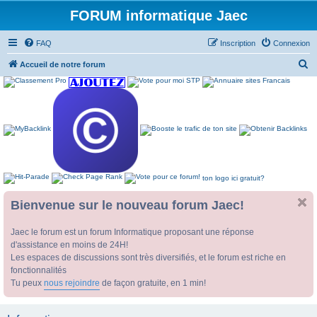
FORUM informatique Jaec
FAQ
Inscription
Connexion
R
Accueil de notre forum
e
c
h
e
r
c
ton logo ici gratuit?
h
e
Bienvenue sur le nouveau forum Jaec!
r
Jaec le forum est un forum Informatique proposant une réponse
d'assistance en moins de 24H!
Les espaces de discussions sont très diversifiés, et le forum est riche en
fonctionnalités
Tu peux
nous rejoindre
de façon gratuite, en 1 min!