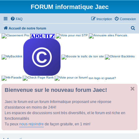
FORUM informatique Jaec
FAQ
Inscription
Connexion
R
Accueil de notre forum
e
c
h
e
r
c
ton logo ici gratuit?
h
e
Bienvenue sur le nouveau forum Jaec!
r
Jaec le forum est un forum Informatique proposant une réponse
d'assistance en moins de 24H!
Les espaces de discussions sont très diversifiés, et le forum est riche en
fonctionnalités
Tu peux
nous rejoindre
de façon gratuite, en 1 min!