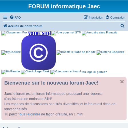
FORUM informatique Jaec
FAQ
Inscription
Connexion
R
Accueil de notre forum
e
c
h
e
r
c
ton logo ici gratuit?
h
e
Bienvenue sur le nouveau forum Jaec!
r
Jaec le forum est un forum Informatique proposant une réponse
d'assistance en moins de 24H!
Les espaces de discussions sont très diversifiés, et le forum est riche en
fonctionnalités
Tu peux
nous rejoindre
de façon gratuite, en 1 min!