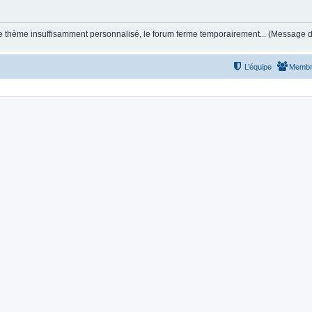
et le thème insuffisamment personnalisé, le forum ferme temporairement... (Message
L’équipe
Membr