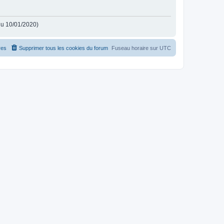
 du 10/01/2020)
es
Supprimer tous les cookies du forum
Fuseau horaire sur
UTC