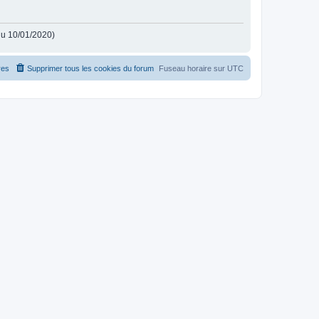
 du 10/01/2020)
es
Supprimer tous les cookies du forum
Fuseau horaire sur
UTC