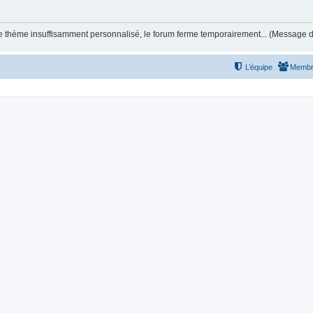
et le thème insuffisamment personnalisé, le forum ferme temporairement... (Message
L’équipe
Membr