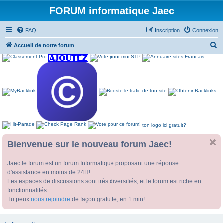
FORUM informatique Jaec
FAQ
Inscription
Connexion
R
Accueil de notre forum
e
c
h
e
r
c
ton logo ici gratuit?
h
e
Bienvenue sur le nouveau forum Jaec!
r
Jaec le forum est un forum Informatique proposant une réponse
d'assistance en moins de 24H!
Les espaces de discussions sont très diversifiés, et le forum est riche en
fonctionnalités
Tu peux
nous rejoindre
de façon gratuite, en 1 min!