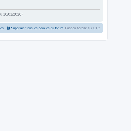
 du 10/01/2020)
es
Supprimer tous les cookies du forum
Fuseau horaire sur
UTC