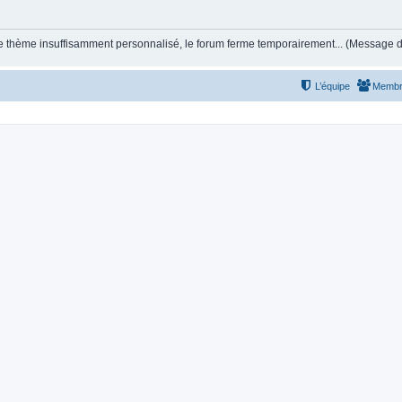
et le thème insuffisamment personnalisé, le forum ferme temporairement... (Message
L’équipe
Membr