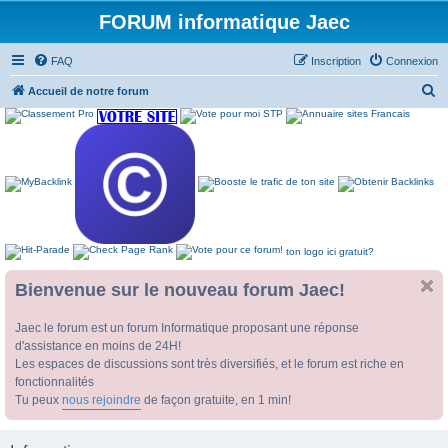
FORUM informatique Jaec
FAQ
Inscription
Connexion
R
Accueil de notre forum
e
c
h
e
r
c
ton logo ici gratuit?
h
e
Bienvenue sur le nouveau forum Jaec!
r
Jaec le forum est un forum Informatique proposant une réponse
d'assistance en moins de 24H!
Les espaces de discussions sont très diversifiés, et le forum est riche en
fonctionnalités
Tu peux
nous rejoindre
de façon gratuite, en 1 min!