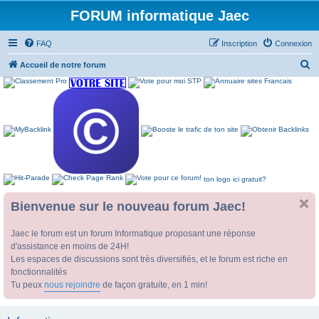
FORUM informatique Jaec
FAQ
Inscription
Connexion
R
Accueil de notre forum
e
c
h
e
r
c
ton logo ici gratuit?
h
e
Bienvenue sur le nouveau forum Jaec!
r
Jaec le forum est un forum Informatique proposant une réponse
d'assistance en moins de 24H!
Les espaces de discussions sont très diversifiés, et le forum est riche en
fonctionnalités
Tu peux
nous rejoindre
de façon gratuite, en 1 min!