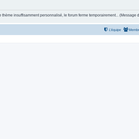
et le thème insuffisamment personnalisé, le forum ferme temporairement... (Message
L’équipe
Membr