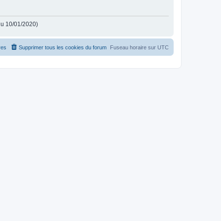
 du 10/01/2020)
es
Supprimer tous les cookies du forum
Fuseau horaire sur
UTC