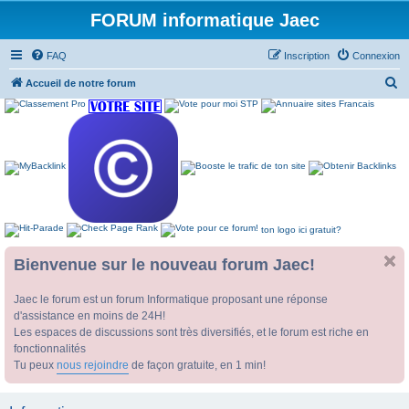
FORUM informatique Jaec
FAQ
Inscription
Connexion
R
Accueil de notre forum
e
c
h
e
r
c
ton logo ici gratuit?
h
e
Bienvenue sur le nouveau forum Jaec!
r
Jaec le forum est un forum Informatique proposant une réponse
d'assistance en moins de 24H!
Les espaces de discussions sont très diversifiés, et le forum est riche en
fonctionnalités
Tu peux
nous rejoindre
de façon gratuite, en 1 min!