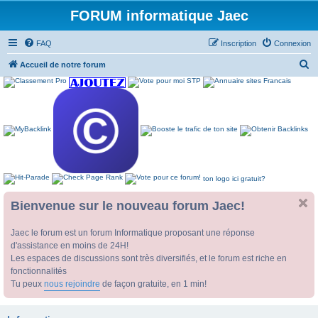
FORUM informatique Jaec
FAQ
Inscription
Connexion
R
Accueil de notre forum
e
c
h
e
r
c
ton logo ici gratuit?
h
e
Bienvenue sur le nouveau forum Jaec!
r
Jaec le forum est un forum Informatique proposant une réponse
d'assistance en moins de 24H!
Les espaces de discussions sont très diversifiés, et le forum est riche en
fonctionnalités
Tu peux
nous rejoindre
de façon gratuite, en 1 min!