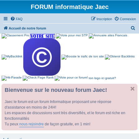
FORUM informatique Jaec
FAQ
Inscription
Connexion
R
Accueil de notre forum
e
c
h
e
r
c
ton logo ici gratuit?
h
e
Bienvenue sur le nouveau forum Jaec!
r
Jaec le forum est un forum Informatique proposant une réponse
d'assistance en moins de 24H!
Les espaces de discussions sont très diversifiés, et le forum est riche en
fonctionnalités
Tu peux
nous rejoindre
de façon gratuite, en 1 min!